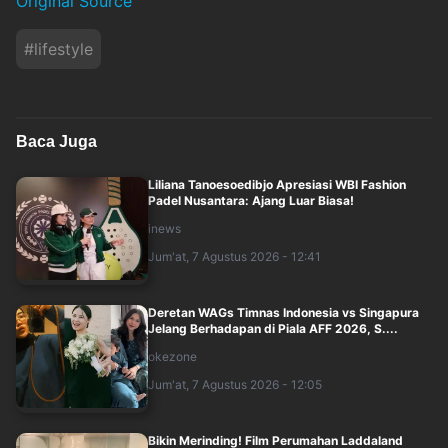
Original Source
#
lifestyle
Baca Juga
Liliana Tanoesoedibjo Apresiasi WBI Fashion
Padel Nusantara: Ajang Luar Biasa!
inews
Jum'at, 7 Agustus 2026 - 12:41
Deretan WAGs Timnas Indonesia vs Singapura
Jelang Berhadapan di Piala AFF 2026, S....
okezone
Jum'at, 7 Agustus 2026 - 12:05
Bikin Merinding! Film Perumahan Laddaland