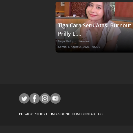
Tiga Cara Seru Atasi Burnout 
Prilly L....
Gaya Hidup
| okezone
Kamis, 6 Agustus 2026 - 05:05
PRIVACY POLICY
TERMS & CONDITIONS
CONTACT US