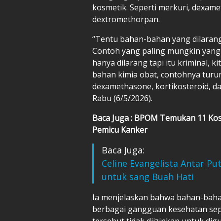
kosmetik. Seperti merkuri, dexame
dextromethorpan.
“Tentu bahan-bahan yang dilaran
Contoh yang paling mungkin yang 
hanya dilarang tapi itu kriminal, 
bahan kimia obat, contohnya turu
dexamethasone, kortikosteroid, da
Rabu (6/5/2026).
Baca Juga : BPOM Temukan 11 Ko
Pemicu Kanker
Baca Juga:
Celine Evangelista Antar Pu
untuk sang Buah Hati
Ia menjelaskan bahwa bahan-baha
berbagai gangguan kesehatan sepe
tersebut tidak diizinkan untuk di