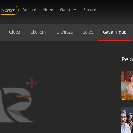
Audio+
Hot+
Games+
Shop+
News+
Global
Ekonomi
Olahraga
Seleb
Gaya Hidup
Rel