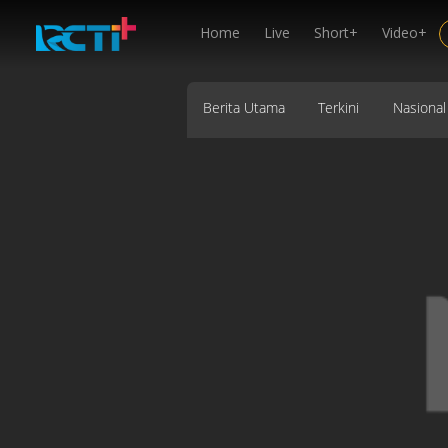
Home
Live
Short+
Video+
Berita Utama
Terkini
Nasional