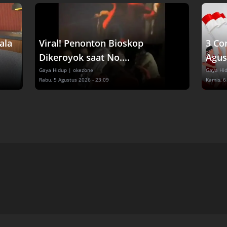
ala
Viral! Penonton Bioskop
3 Co
Dikeroyok saat No....
Agust
Gaya Hidup
| okezone
Gaya Hi
Rabu, 5 Agustus 2026 - 23:09
Kamis, 6