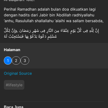
Perihal Ramadhan adalah bulan doa dikuatkan lagi
dengan hadits dari Jabir bin ‘Abdillah radhiyallahu
‘anhu, Rasulullah shallallahu ‘alaihi wa sallam bersabda,
إِنَّ لِلّهِ فِى كُلِّ يَوْمٍ عِتْقَاءَ مِنَ النَّارِ فِى شَهْرِ رَمَضَانَ ,وَإِنَّ لِكُلِّ
مُسْلِمٍ دَعْوَةً يَدْعُوْ بِهَا فَيَسْتَجِيْبُ لَهُ
Halaman
1
2
3
Original Source
#
lifestyle
Baca Juga