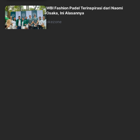
WBI Fashion Padel Terinspirasi dari Naomi
Osaka, Ini Alasannya
okezone
Jum'at, 7 Agustus 2026 - 14:10
Pesona Musim Dingin: Liburan Tahun Baru di
Chongqing dan Chengdu China
sindonews
Jum'at, 7 Agustus 2026 - 12:30
Liliana Tanoesoedibjo Sambut Positif WBI
Fashion Padel Nusantara: Ini Luar Biasa
sindonews
Jum'at, 7 Agustus 2026 - 13:30