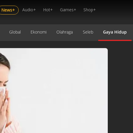
Audio+
Hot+
Games+
Shop+
News+
Global
Ekonomi
Olahraga
Seleb
Gaya Hidup