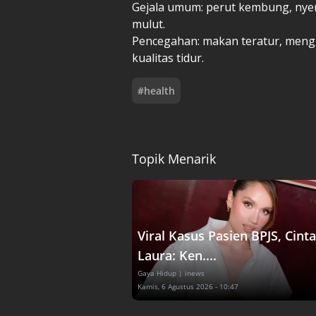
Gejala umum: perut kembung, nyer
mulut.
Pencegahan: makan teratur, mengu
kualitas tidur.
#
health
Topik Menarik
Viral Kasus Pasien BPJS, Cinta
Laura: Ken....
Gaya Hidup
| inews
Kamis, 6 Agustus 2026 - 10:47