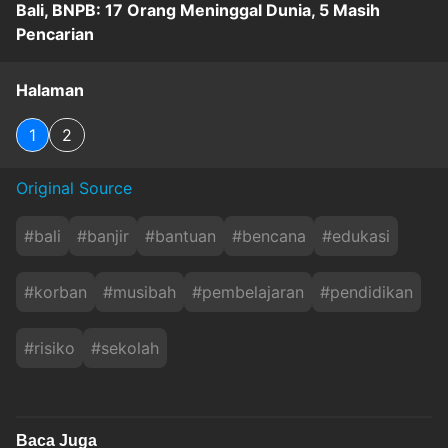
Bali, BNPB: 17 Orang Meninggal Dunia, 5 Masih
Pencarian
Halaman
1
2
Original Source
#
bali
#
banjir
#
bantuan
#
bencana
#
edukasi
#
korban
#
musibah
#
pembelajaran
#
pendidikan
#
risiko
#
sekolah
Baca Juga