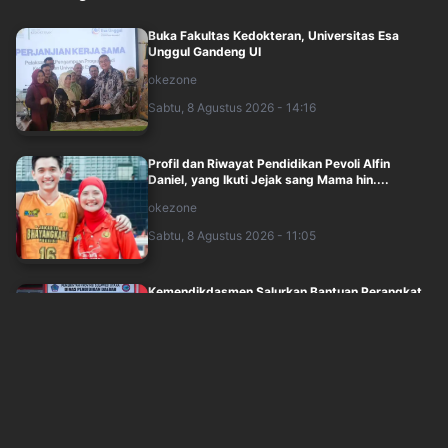
Buka Fakultas Kedokteran, Universitas Esa
Unggul Gandeng UI
okezone
Sabtu, 8 Agustus 2026 - 14:16
Profil dan Riwayat Pendidikan Pevoli Alfin
Daniel, yang Ikuti Jejak sang Mama hin....
okezone
Sabtu, 8 Agustus 2026 - 11:05
Kemendikdasmen Salurkan Bantuan Perangkat
Digital untuk Perkuat Pendidikan di Pul....
sindonews
Sabtu, 8 Agustus 2026 - 08:42
Cerita Queenzha, Mahasiswa Termuda Unpad
yang Berhasil Masuk Kedokteran Gigi