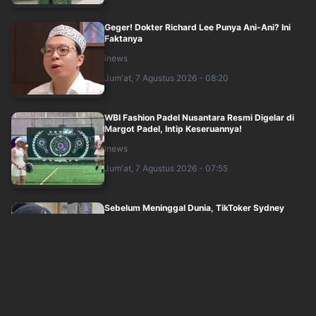
Geger! Dokter Richard Lee Punya Ani-Ani? Ini
Faktanya
inews
Jum'at, 7 Agustus 2026 - 08:20
WBI Fashion Padel Nusantara Resmi Digelar di
Margot Padel, Intip Keseruannya!
inews
Jum'at, 7 Agustus 2026 - 07:55
Sebelum Meninggal Dunia, TikToker Sydney
Towle Berjuang Melawan Kanker Langka
inews
Jum'at, 7 Agustus 2026 - 05:07