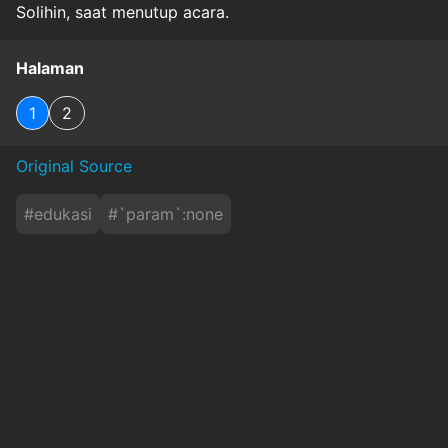
Solihin, saat menutup acara.
Halaman
1
2
Original Source
#
edukasi
#
`param`:none
Baca Juga
Daftar Program Studi yang Dibutuhkan Bank
Indonesia di Penerimaan PCPM BI Angkata....
sindonews
Senin, 10 Agustus 2026 - 01:40