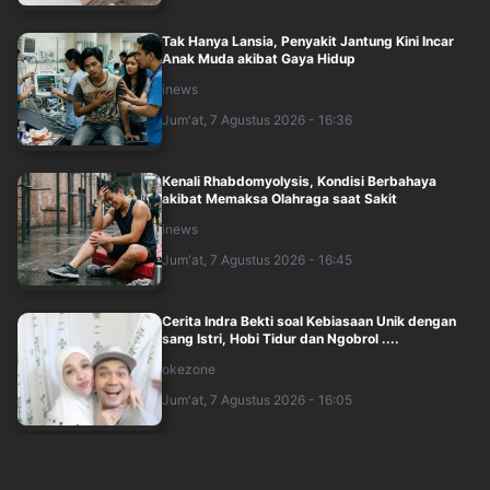
Tak Hanya Lansia, Penyakit Jantung Kini Incar
Anak Muda akibat Gaya Hidup
inews
Jum'at, 7 Agustus 2026 - 16:36
Kenali Rhabdomyolysis, Kondisi Berbahaya
akibat Memaksa Olahraga saat Sakit
inews
Jum'at, 7 Agustus 2026 - 16:45
Cerita Indra Bekti soal Kebiasaan Unik dengan
sang Istri, Hobi Tidur dan Ngobrol ....
okezone
Jum'at, 7 Agustus 2026 - 16:05
Mitos Jamur Kancing Picu Asam Urat, Guru
Besar UI Ungkap Fakta Ini