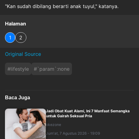
"Kan sudah dibilang berarti anak tuyul," katanya.
Halaman
1
2
Original Source
#
lifestyle
#
`param`:none
Baca Juga
Jadi Obat Kuat Alami, Ini 7 Manfaat Semangka
untuk Gairah Seksual Pria
okezone
Jum'at, 7 Agustus 2026 - 19:09