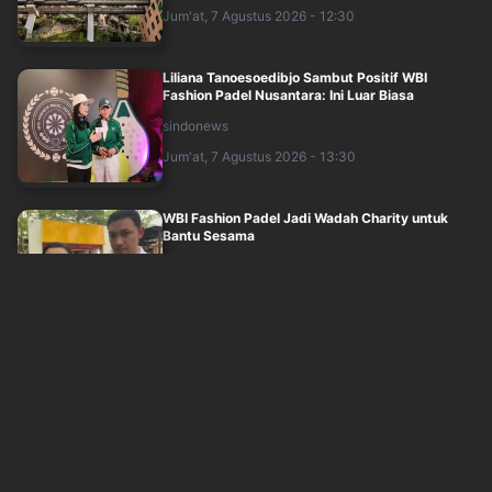
Jum'at, 7 Agustus 2026 - 12:30
Liliana Tanoesoedibjo Sambut Positif WBI
Fashion Padel Nusantara: Ini Luar Biasa
sindonews
Jum'at, 7 Agustus 2026 - 13:30
WBI Fashion Padel Jadi Wadah Charity untuk
Bantu Sesama
okezone
Jum'at, 7 Agustus 2026 - 13:09
Panggung Makin Panas! Para Juara DMD Siap
Berebut Rezeki dan Membuktikan Siapa Te....
inews
Jum'at, 7 Agustus 2026 - 11:57