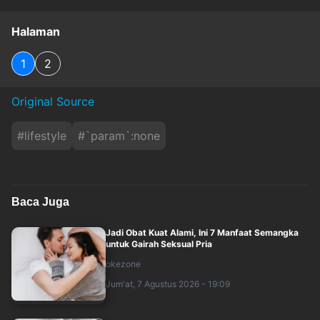
Halaman
1
2
Original Source
#
lifestyle
#
`param`:none
Baca Juga
Jadi Obat Kuat Alami, Ini 7 Manfaat Semangka
untuk Gairah Seksual Pria
okezone
Jum'at, 7 Agustus 2026 - 19:09