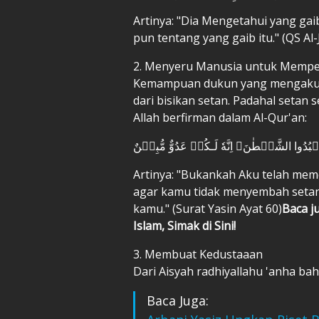
Artinya: "Dia Mengetahui yang gai
pun tentang yang gaib itu." (QS Al-
2. Menyeru Manusia untuk Memperc
Kemampuan dukun yang mengaku b
dari bisikan setan. Padahal setan
Allah berfirman dalam Al-Qur'an:
ُدُوا الشَّيۡطٰنَ‌‌ۚ اِنَّهٗ لَـكُمۡ عَدُوٌّ مُّبِيۡنٌ
Artinya: "Bukankah Aku telah me
agar kamu tidak menyembah setan
kamu." (Surat Yasin Ayat 60)
Baca j
Islam, Simak di Sini!
3. Membuat Kedustaaan
Dari Aisyah radhiyallahu 'anha b
Baca Juga: