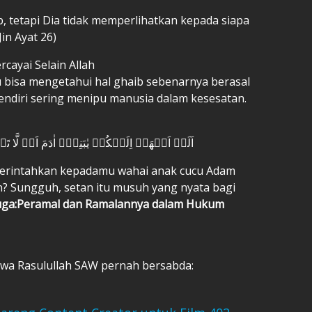
b, tetapi Dia tidak memperlihatkan kepada siapa
Jin Ayat 26)
ayai Selain Allah
isa mengetahui hal ghaib sebenarnya berasal
 sendiri sering menipu manusia dalam kesesatan.
اَلَمۡ اَعۡهَدۡ اِلَيۡكُمۡ يٰبَنِىۡۤ اٰدَمَ اَنۡ لَّا تَعۡب
merintahkan kepadamu wahai anak cucu Adam
? Sungguh, setan itu musuh yang nyata bagi
uga:Peramal dan Ramalannya dalam Hukum
ahwa Rasulullah SAW pernah bersabda: