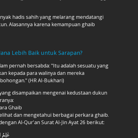
yak hadis sahih yang melarang mendatangi
kun. Alasannya karena kemampuan ghaib
Mana Lebih Baik untuk Sarapan?
allam pernah bersabda: "Itu adalah sesuatu yang
kkan kepada para walinya dan mereka
ohongan." (HR Al-Bukhari)
in yang disampaikan mengenai kedustaan dukun
ranya:
ara Ghaib
lihat dan mengetahui berbagai perkara ghaib.
dengan Al-Qur'an Surat Al-Jin Ayat 26 berikut:
عٰلِمُ 