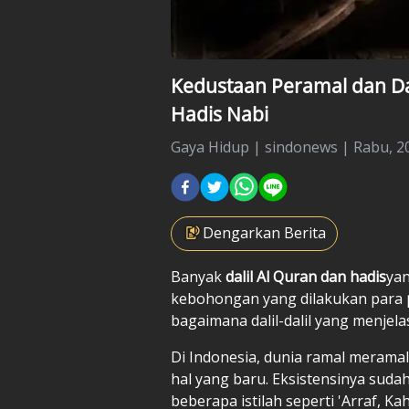
Kedustaan Peramal dan Dal
Hadis Nabi
Gaya Hidup
|
sindonews |
Rabu, 2
Dengarkan Berita
Banyak
dalil Al Quran dan hadis
yan
kebohongan yang dilakukan para
bagaimana dalil-dalil yang menjela
Di Indonesia, dunia ramal merama
hal yang baru. Eksistensinya sudah
beberapa istilah seperti 'Arraf, K