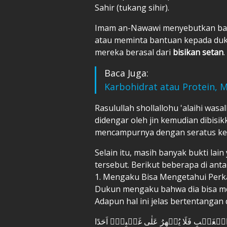
Sahir (tukang sihir).
Imam an-Nawawi menyebutkan ban
atau meminta bantuan kepada du
mereka berasal dari
bisikan setan
.
Baca Juga:
Karbohidrat atau Protein, 
Rasulullah shollallohu 'alaihi was
didengar oleh jin kemudian dibisi
mencampurnya dengan seratus keb
Selain itu, masih banyak bukti la
tersebut. Berikut beberapa di anta
1. Mengaku Bisa Mengetahui Perk
Dukun mengaku bahwa dia bisa me
Adapun hal ini jelas bertentangan 
الۡغَيۡبِ فَلَا يُظۡهِرُ عَلٰى غَيۡبِهٖۤ اَحَدًا