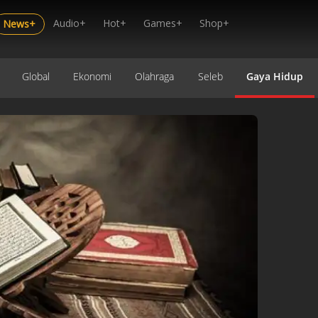
Audio+
Hot+
Games+
Shop+
News+
Global
Ekonomi
Olahraga
Seleb
Gaya Hidup