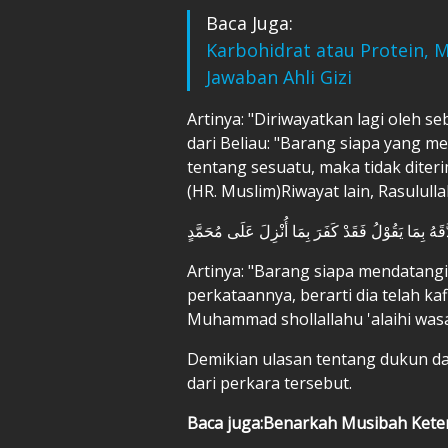
Baca Juga:
Karbohidrat atau Protein, M
Jawaban Ahli Gizi
Artinya: "Diriwayatkan lagi oleh seb
dari Beliau: "Barang siapa yang 
tentang sesuatu, maka tidak diter
(HR. Muslim)Riwayat lain, Rasululla
قَهُ بِمَا يَقُوْلُ فَقَدْ كَفَرَ بِمَا أُنْزِلَ عَلَى مُحَمَّدٍ
Artinya: "Barang siapa mendatang
perkataannya, berarti dia telah ka
Muhammad shollallahu 'alaihi was
Demikian ulasan tentang dukun d
dari perkara tersebut.
Baca juga:Benarkah Musibah Keten