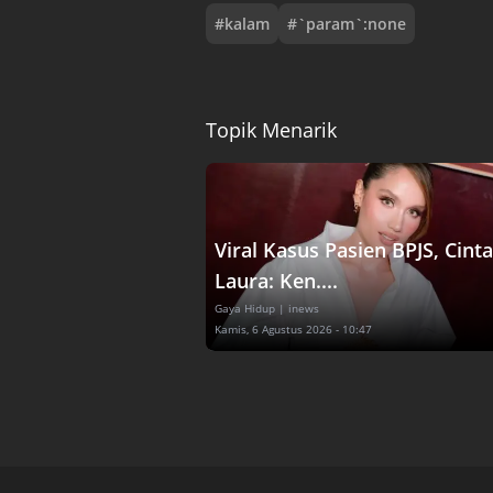
#
kalam
#
`param`:none
Topik Menarik
Viral Kasus Pasien BPJS, Cinta
Laura: Ken....
Gaya Hidup
| inews
Kamis, 6 Agustus 2026 - 10:47