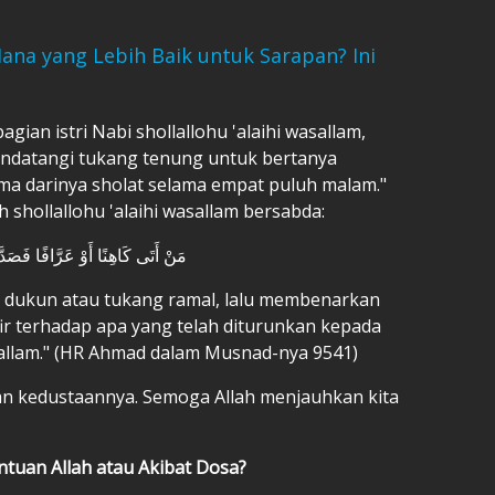
ana yang Lebih Baik untuk Sarapan? Ini
agian istri Nabi shollallohu 'alaihi wasallam,
mendatangi tukang tenung untuk bertanya
ima darinya sholat selama empat puluh malam."
h shollallohu 'alaihi wasallam bersabda:
مَنْ أَتَى كَاهِنًا أَوْ عَرَّافًا فَصَدَّ
i dukun atau tukang ramal, lalu membenarkan
fir terhadap apa yang telah diturunkan kepada
allam." (HR Ahmad dalam Musnad-nya 9541)
an kedustaannya. Semoga Allah menjauhkan kita
tuan Allah atau Akibat Dosa?