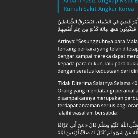
Arbani Yasiz Ungkap Riset 
Rumah Sakit Angker Korea
الأَمْرَ قُضِيَ فِي السَّمَاءِ، فَتَسْتَرِقُ الشَّيَاطِينُ
َيَكْذِبُونَ مَعَهَا مِائَةَ كَذْبَةٍ مِنْ عِنْدِ أَنْفُسِهِمْ
Artinya: "Sesungguhnya para Mala
tentang perkara yang telah ditetap
dengar sampai mereka dapat men
kepada para dukun, lalu para duk
dengan seratus kedustaan dari diri
Tidak Diterima Salatnya Selama 4
Orang yang mendatangi peramal 
disampaikannya merupakan perbua
terdapat ancaman serius bagi ora
'alaihi wasallam bersabda:
 صَلَّى اللَّهُ عَلَيْهِ وَسَلَّمَ قَالَ « مَنْ أَتَى عَرَّافًا
لَهُ عَنْ شَىْءٍ لَمْ تُقْبَلْ لَهُ صَلاَةٌ أَرْبَعِينَ لَيْلَةً