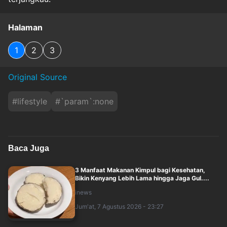
Halaman
1
2
3
Original Source
#
lifestyle
#
`param`:none
Baca Juga
3 Manfaat Makanan Kimpul bagi Kesehatan,
Bikin Kenyang Lebih Lama hingga Jaga Gul....
inews
Jum'at, 7 Agustus 2026 - 23:27