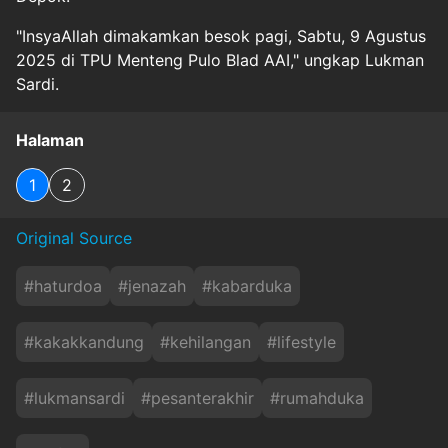
"InsyaAllah dimakamkan besok pagi, Sabtu, 9 Agustus
2025 di TPU Menteng Pulo Blad AAI," ungkap Lukman
Sardi.
Halaman
1
2
Original Source
#
haturdoa
#
jenazah
#
kabarduka
#
kakakkandung
#
kehilangan
#
lifestyle
#
lukmansardi
#
pesanterakhir
#
rumahduka