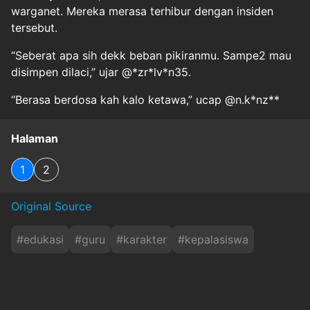
warganet. Mereka merasa terhibur dengan insiden
tersebut.
“Seberat apa sih dekk beban pikiranmu. Sampe2 mau
disimpen dilaci,” ujar @*zr*lv*n35.
“Berasa berdosa kah kalo ketawa,” ucap @n.k*nz**
Halaman
1
2
Original Source
#
edukasi
#
guru
#
karakter
#
kepalasiswa
#
lacimeja
#
mpls
#
muridbaru
#
profillulusan