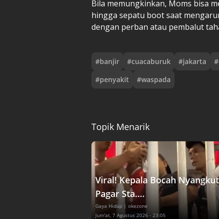
Bila memungkinkan, Moms bisa me
hingga sepatu boot saat mengarung
dengan perban atau pembalut taha
#
banjir
#
cuacaburuk
#
jakarta
#
#
penyakit
#
waspada
Topik Menarik
Viral! Kepala Bocah Nyangkut
Pagar Sta....
Gaya Hidup
| okezone
Jum'at, 7 Agustus 2026 - 23:05