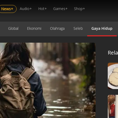
Audio+
Hot+
Games+
Shop+
News+
Global
Ekonomi
Olahraga
Seleb
Gaya Hidup
Rel