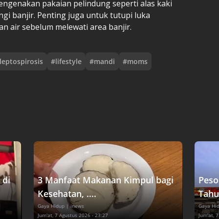
ngenakan pakaian pelindung seperti alas kaki
i banjir. Penting juga untuk tutupi luka
n air sebelum melewati area banjir.
leptospirosis
#
lifestyle
#
mandi
#
moms
 di
3 Manfaat Makanan Kimpul bagi
Peso
Kesehatan, ....
Tahu
Gaya Hidup
| inews
Gaya Hi
Jum'at, 7 Agustus 2026 - 23:27
Jum'at, 