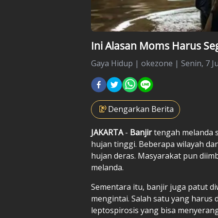
Ini Alasan Moms Harus Seg
Gaya Hidup
|
okezone |
Senin, 7 Ju
Dengarkan Berita
JAKARTA
-
Banjir
tengah melanda se
hujan tinggi. Beberapa wilayah dan
hujan deras. Masyarakat pun diim
melanda.
Sementara itu, banjir juga patut 
mengintai. Salah satu yang harus 
leptospirosis yang bisa menyerang 