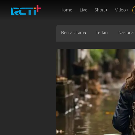
Home
Live
Short+
Video+
Berita Utama
Terkini
Nasional