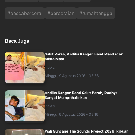
#
pascabercerai
#
perceraian
#
rumahtangga
Baca Juga
Sakit Parah, Andika Kangen Band Mendadak
Minta Maaf
inews
Minggu, 9 Agustus 2026 - 05:56
Andika Kangen Band Sakit Parah, Dodhy:
Sangat Memprihatinkan
inews
Minggu, 9 Agustus 2026 - 05:19
Wali Guncang The Sounds Project 2026, Ribuan