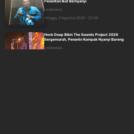
Penonton Ikut Bernyanyi
sindonews
Minggu, 9 Agustus 2026 - 02:49
Neck Deep Bikin The Sounds Project 2026
Bergemuruh, Penontn Kompak Nyanyi Bareng
sindonews
Minggu, 9 Agustus 2026 - 03:20
Jisoo Minta Maaf, HUT ke-10 BLACKPINK Bikin
Kecewa BLINK
sindonews
Minggu, 9 Agustus 2026 - 03:40
Telur Mengapung di Air, Apakah Berarti Sudah
Basi? Ini Cara Cek Kesegarannya
okezone
Minggu, 9 Agustus 2026 - 04:05