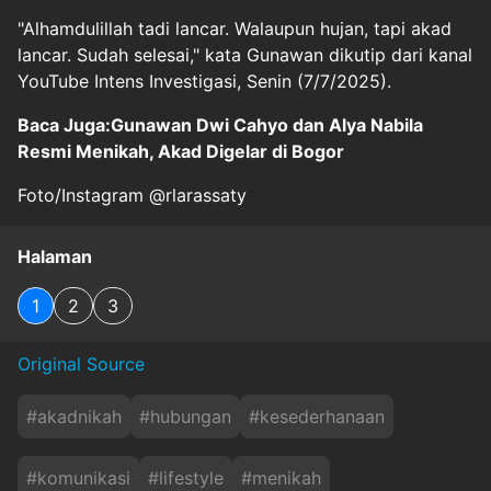
"Alhamdulillah tadi lancar. Walaupun hujan, tapi akad
lancar. Sudah selesai," kata Gunawan dikutip dari kanal
YouTube Intens Investigasi, Senin (7/7/2025).
Baca Juga:Gunawan Dwi Cahyo dan Alya Nabila
Resmi Menikah, Akad Digelar di Bogor
Foto/Instagram @rlarassaty
Halaman
1
2
3
Original Source
#
akadnikah
#
hubungan
#
kesederhanaan
#
komunikasi
#
lifestyle
#
menikah