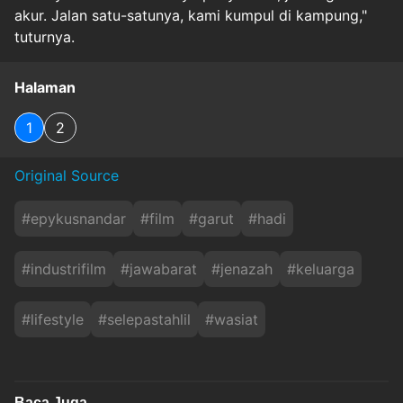
akur. Jalan satu-satunya, kami kumpul di kampung,"
tuturnya.
Halaman
1
2
Original Source
#
epykusnandar
#
film
#
garut
#
hadi
#
industrifilm
#
jawabarat
#
jenazah
#
keluarga
#
lifestyle
#
selepastahlil
#
wasiat
Baca Juga