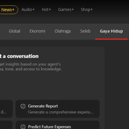
Audio+
Hot+
Games+
Shop+
News+
Global
Ekonomi
Olahraga
Seleb
Gaya Hidup