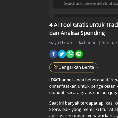
4 AI Tool Gratis untuk Tra
dan Analisa Spending
Gaya Hidup
|
idxchannel |
Senin, 7
Dengarkan Berita
IDXChannel
—Ada beberapa
AI tool
dimanfaatkan untuk pengelolaan k
diunduh secara gratis dan ada ju
Saat ini banyak terdapat aplikasi 
Store, baik yang memiliki fitur AI a
aplikasi keuangan menawarkan la