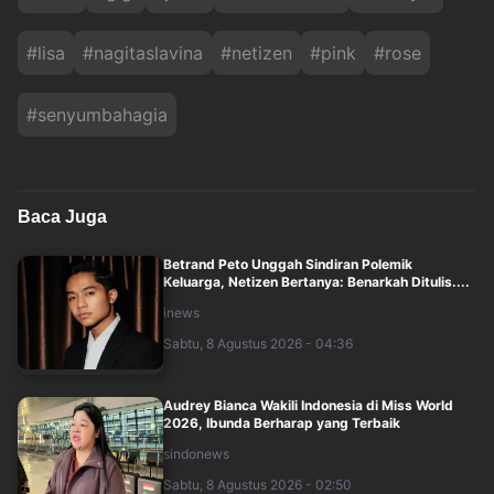
#
lisa
#
nagitaslavina
#
netizen
#
pink
#
rose
#
senyumbahagia
Baca Juga
Betrand Peto Unggah Sindiran Polemik
Keluarga, Netizen Bertanya: Benarkah Ditulis....
inews
Sabtu, 8 Agustus 2026 - 04:36
Audrey Bianca Wakili Indonesia di Miss World
2026, Ibunda Berharap yang Terbaik
sindonews
Sabtu, 8 Agustus 2026 - 02:50