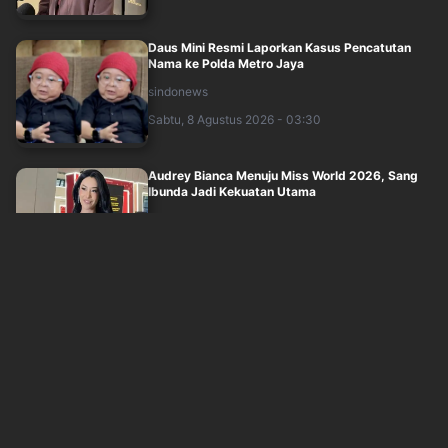
Daus Mini Resmi Laporkan Kasus Pencatutan
Nama ke Polda Metro Jaya
sindonews
Sabtu, 8 Agustus 2026 - 03:30
Audrey Bianca Menuju Miss World 2026, Sang
Ibunda Jadi Kekuatan Utama
sindonews
Sabtu, 8 Agustus 2026 - 01:16
Audrey Bianca Wakili Indonesia di Miss World
2026, Ibunda Berharap sang Putri Rai....
inews
Sabtu, 8 Agustus 2026 - 01:01
5 Manfaat Jamur Kancing bagi Kesehatan,
Bantu Redakan Peradangan