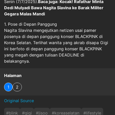
Senin (7/7/2025).
Baca juga: Kocak! Rafathar Minta
Dedi Mulyadi Bawa Nagita Slavina ke Barak Militer
Gegara Malas Mandi
1. Pose di Depan Panggung
Nagita Slavina mengejutkan netizen usai pamer
posenya di depan panggung konser BLACKPINK di
Korea Selatan. Terlihat wanita yang akrab disapa Gigi
ini berfoto di depan panggung konser BLACKPINK
yang megah dengan tulisan DEADLINE di
belakangnya.
Halaman
1
2
Original Source
#
blink
#
gigi
#
jisoo
#
koreaselatan
#
lifestyle