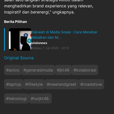
menghadirkan brand experience yang relevan,
inspiratif dan berenergi," ungkapnya.
Berita Pilihan
Dakwah di Media Sosial : Cara Menebar
Kebaikan dan M...
sindonews
Selasa, 7 Juli 2026 - 22:15
Original Source
#
axioo
#
generasimuda
#
jkt48
#
kolaborasi
#
laptop
#
lifestyle
#
meetandgreet
#
roadshow
#
teknologi
#
turjkt48.