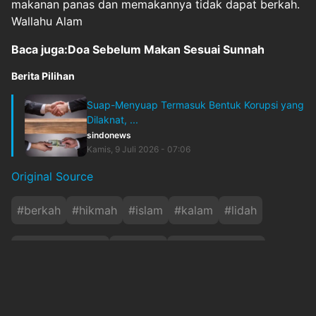
makanan panas dan memakannya tidak dapat berkah.
Wallahu Alam
Baca juga:Doa Sebelum Makan Sesuai Sunnah
Berita Pilihan
Suap-Menyuap Termasuk Bentuk Korupsi yang
Dilaknat, ...
sindonews
Kamis, 9 Juli 2026 - 07:06
Original Source
#
berkah
#
hikmah
#
islam
#
kalam
#
lidah
#
makananpanas
#
makruh
#
minumanpanas
#
rasulullahsaw
#
sunnah