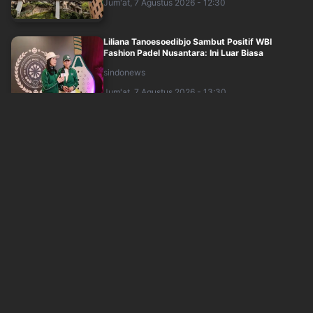
Jum'at, 7 Agustus 2026 - 12:30
Liliana Tanoesoedibjo Sambut Positif WBI
Fashion Padel Nusantara: Ini Luar Biasa
sindonews
Jum'at, 7 Agustus 2026 - 13:30
WBI Fashion Padel Jadi Wadah Charity untuk
Bantu Sesama
okezone
Jum'at, 7 Agustus 2026 - 13:09
Panggung Makin Panas! Para Juara DMD Siap
Berebut Rezeki dan Membuktikan Siapa Te....
inews
Jum'at, 7 Agustus 2026 - 11:57
Liliana Tanoesoedibjo Apresiasi WBI Fashion