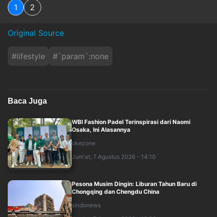
1
2
Original Source
#
lifestyle
#
`param`:none
Baca Juga
WBI Fashion Padel Terinspirasi dari Naomi
Osaka, Ini Alasannya
okezone
Jum'at, 7 Agustus 2026 - 14:10
Pesona Musim Dingin: Liburan Tahun Baru di
Chongqing dan Chengdu China
sindonews