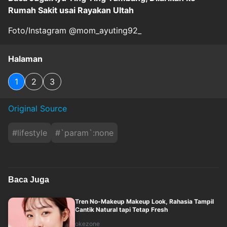
Rumah Sakit usai Rayakan Ultah
Foto/Instagram @mom_ayuting92_
Halaman
1
2
3
Original Source
#
lifestyle
#
`param`:none
Baca Juga
Tren No-Makeup Makeup Look, Rahasia Tampil
Cantik Natural tapi Tetap Fresh
okezone