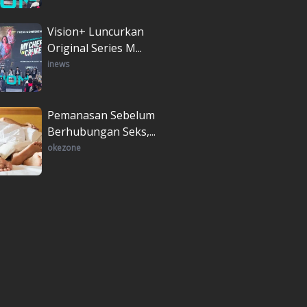
Vision+ Luncurkan
Original Series M...
inews
Pemanasan Sebelum
Berhubungan Seks,...
okezone