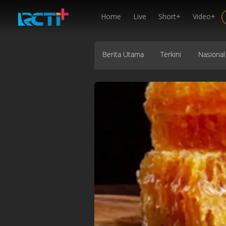
Home
Live
Short+
Video+
Berita Utama
Terkini
Nasional