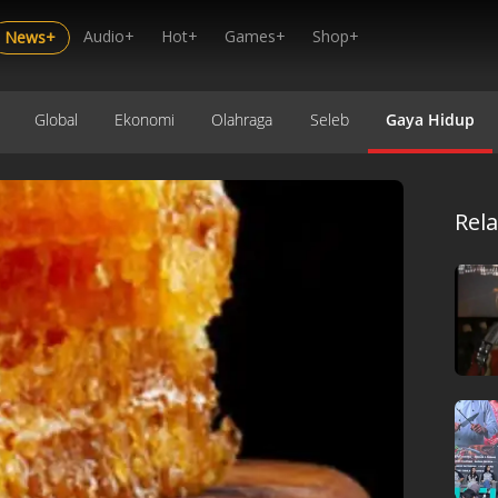
Audio+
Hot+
Games+
Shop+
News+
Global
Ekonomi
Olahraga
Seleb
Gaya Hidup
Rel