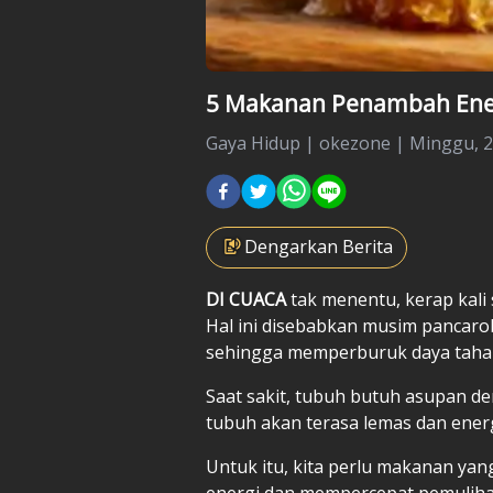
5 Makanan Penambah Energ
Gaya Hidup
|
okezone |
Minggu, 22
Dengarkan Berita
DI CUACA
tak menentu, kerap kali
Hal ini disebabkan musim pancaro
sehingga memperburuk daya tahan
Saat sakit, tubuh butuh asupan de
tubuh akan terasa lemas dan ener
Untuk itu, kita perlu makanan ya
energi dan mempercepat pemuliha