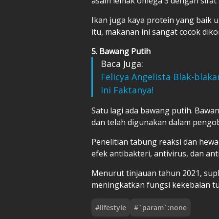
asam lemak omega 3 dengan sifat 
Ikan juga kaya protein yang baik
itu, makanan ini sangat cocok diko
5. Bawang Putih
Baca Juga:
Felicya Angelista Blak-bla
Ini Faktanya!
Satu lagi ada bawang putih. Baw
dan telah digunakan dalam pengo
Penelitian tabung reaksi dan hew
efek antibakteri, antivirus, dan ant
Menurut tinjauan tahun 2021, sup
meningkatkan fungsi kekebalan tu
#
lifestyle
#
`param`:none