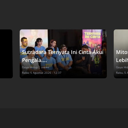
Sutradara Ternyata Ini Cinta Akui
Mito
Pengala....
Lebih
Gaya Hidup
| inews
Gaya Hi
Rabu, 5 Agustus 2026 - 12:37
Rabu, 5 