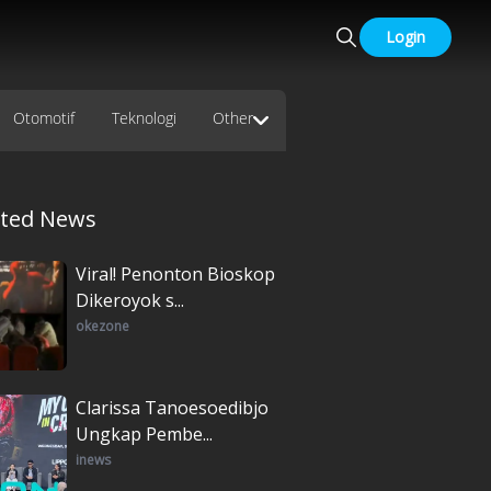
Login
Otomotif
Teknologi
Other
ated News
Viral! Penonton Bioskop
Dikeroyok s...
okezone
Clarissa Tanoesoedibjo
Ungkap Pembe...
inews