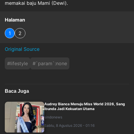
memakai baju Mami (Dewi).
Halaman
1
2
Original Source
#
lifestyle
#
`param`:none
Baca Juga
Audrey Bianca Menuju Miss World 2026, Sang
Ibunda Jadi Kekuatan Utama
sindonews
Sabtu, 8 Agustus 2026 - 01:16