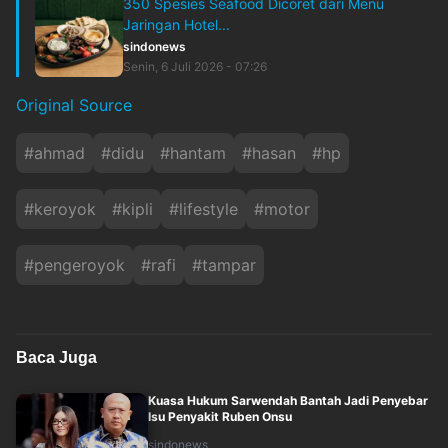
350 Spesies Seafood Dicoret dari Menu
Jaringan Hotel...
sindonews
Senin, 6 Juli 2026 - 07:26
Original Source
#
ahmad
#
didu
#
hantam
#
hasan
#
hp
#
keroyok
#
kipli
#
lifestyle
#
motor
#
pengeroyok
#
rafi
#
tampar
Baca Juga
Kuasa Hukum Sarwendah Bantah Jadi Penyebar
Isu Penyakit Ruben Onsu
sindonews