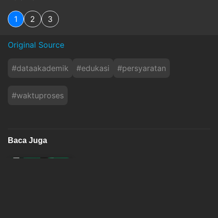
1
2
3
Original Source
#
dataakademik
#
edukasi
#
persyaratan
#
waktuproses
Baca Juga
Orang Tua Wajib Tahu, Ini 4 Langkah Mudah Cek
Data NISN Secara Online
sindonews
Senin, 10 Agustus 2026 - 02:53