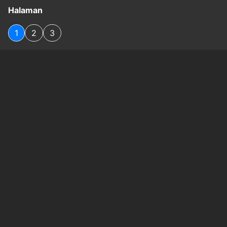
Halaman
1
2
3
Original Source
#
boxoffice
#
dramaasia
#
dramakorea
#
filmhollywood
#
genre
#
idlix
#
koleksifilm
#
lifestyle
#
streamingfilm
Baca Juga
7 Minuman yang Bikin Tahan Lama di Ranjang,
Bagus Diminum Sebelum Hubungan Intim