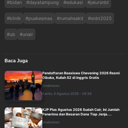
#
bidan
#
dayatampung
#
edukasi
#
jalursnbt
#
klinik
#
puskesmas
#
rumahsakit
#
snbt2025
#
ub
#
unair
Baca Juga
Pendaftaran Beasiswa Chevening 2026 Resmi
Dibuka, Kuliah S2 di Inggris Gratis
sindonews
Kamis, 6 Agustus 2026 - 08:36
KJP Plus Agustus 2026 Sudah Cair, Ini Jumlah
Penerima dan Besaran Dana Tiap Jenja....
sindonews