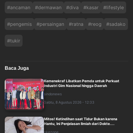
#
ancaman
#
dermawan
#
diva
#
kasar
#
lifestyle
#
pengemis
#
persaingan
#
ratna
#
reog
#
sadako
#
tukir
Baca Juga
Kemenekraf Libatkan Pemda untuk Perkuat
Industri Gim Nasional hingga Daerah
sindonews
Sabtu, 8 Agustus 2026 - 12:33
Mitos! Ketindihan saat Tidur Bukan karena
Hantu, Ini Penjelasan Ilmiah dari Dokte....
okezone