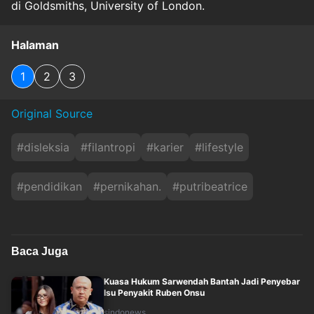
di Goldsmiths, University of London.
Halaman
1
2
3
Original Source
#
disleksia
#
filantropi
#
karier
#
lifestyle
#
pendidikan
#
pernikahan.
#
putribeatrice
Baca Juga
Kuasa Hukum Sarwendah Bantah Jadi Penyebar
Isu Penyakit Ruben Onsu
sindonews