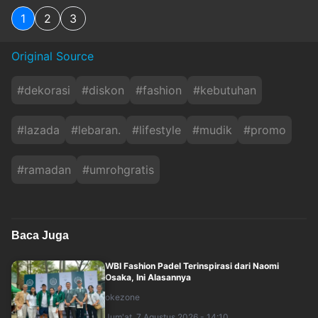
1
2
3
Original Source
#
dekorasi
#
diskon
#
fashion
#
kebutuhan
#
lazada
#
lebaran.
#
lifestyle
#
mudik
#
promo
#
ramadan
#
umrohgratis
Baca Juga
WBI Fashion Padel Terinspirasi dari Naomi
Osaka, Ini Alasannya
okezone
Jum'at, 7 Agustus 2026 - 14:10