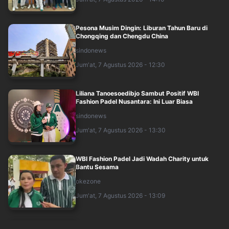
Pesona Musim Dingin: Liburan Tahun Baru di
Chongqing dan Chengdu China
sindonews
Jum'at, 7 Agustus 2026 - 12:30
Liliana Tanoesoedibjo Sambut Positif WBI
Fashion Padel Nusantara: Ini Luar Biasa
sindonews
Jum'at, 7 Agustus 2026 - 13:30
WBI Fashion Padel Jadi Wadah Charity untuk
Bantu Sesama
okezone
Jum'at, 7 Agustus 2026 - 13:09
Panggung Makin Panas! Para Juara DMD Siap