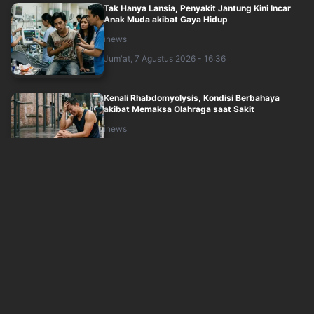
Tak Hanya Lansia, Penyakit Jantung Kini Incar
Anak Muda akibat Gaya Hidup
inews
Jum'at, 7 Agustus 2026 - 16:36
Kenali Rhabdomyolysis, Kondisi Berbahaya
akibat Memaksa Olahraga saat Sakit
inews
Jum'at, 7 Agustus 2026 - 16:45
Cerita Indra Bekti soal Kebiasaan Unik dengan
sang Istri, Hobi Tidur dan Ngobrol ....
okezone
Jum'at, 7 Agustus 2026 - 16:05
Mitos Jamur Kancing Picu Asam Urat, Guru
Besar UI Ungkap Fakta Ini
inews