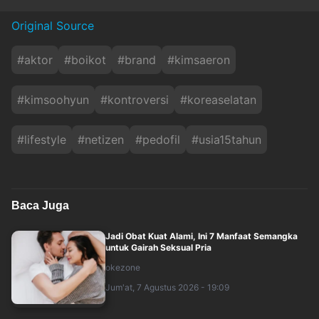
Original Source
#
aktor
#
boikot
#
brand
#
kimsaeron
#
kimsoohyun
#
kontroversi
#
koreaselatan
#
lifestyle
#
netizen
#
pedofil
#
usia15tahun
Baca Juga
Jadi Obat Kuat Alami, Ini 7 Manfaat Semangka
untuk Gairah Seksual Pria
okezone
Jum'at, 7 Agustus 2026 - 19:09