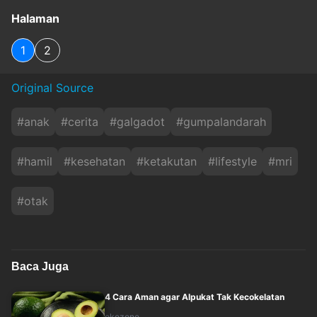
Halaman
1
2
Original Source
#
anak
#
cerita
#
galgadot
#
gumpalandarah
#
hamil
#
kesehatan
#
ketakutan
#
lifestyle
#
mri
#
otak
Baca Juga
4 Cara Aman agar Alpukat Tak Kecokelatan
okezone