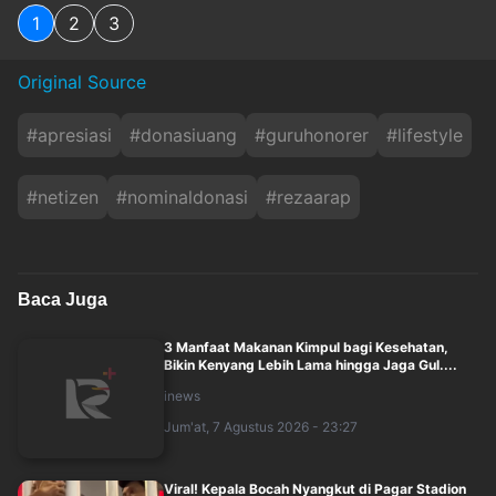
1
2
3
Original Source
#
apresiasi
#
donasiuang
#
guruhonorer
#
lifestyle
#
netizen
#
nominaldonasi
#
rezaarap
Baca Juga
3 Manfaat Makanan Kimpul bagi Kesehatan,
Bikin Kenyang Lebih Lama hingga Jaga Gul....
inews
Jum'at, 7 Agustus 2026 - 23:27
Viral! Kepala Bocah Nyangkut di Pagar Stadion