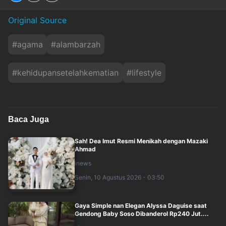
Original Source
#
agama
#
alambarzah
#
kehidupansetelahkematian
#
lifestyle
Baca Juga
Sah! Dea Imut Resmi Menikah dengan Mazaki
Ahmad
inews
Senin, 10 Agustus 2026 - 03:50
Gaya Simple nan Elegan Alyssa Daguise saat
Gendong Baby Soso Dibanderol Rp240 Jut....