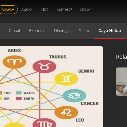
Audio+
Hot+
Games+
Shop+
News+
Global
Ekonomi
Olahraga
Seleb
Gaya Hidup
Rel