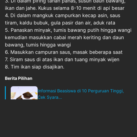
3. Di dalam piring tahan panas, susun daun bawang,
ikan dan jahe. Kukus selama 8-10 menit di api besar
4. Di dalam mangkuk campurkan kecap asin, saus
tiram, kaldu bubuk, gula pasir dan air, aduk rata
5. Panaskan minyak, tumis bawang putih hingga wangi
kemudian masukkan cabai merah keriting dan daun
bawang, tumis hingga wangi
6. Masukkan campuran saus, masak beberapa saat
7. Siram saus di atas ikan dan tuang minyak wijen
8. Tim ikan siap disajikan.
Berita Pilihan
Informasi Beasiswa di 10 Perguruan Tinggi,
Cek Syara...
okezone
Jum'at, 10 Juli 2026 - 06:00
Original Source
#
food
#
ikangurame
#
masakanchina
#
menuimlek