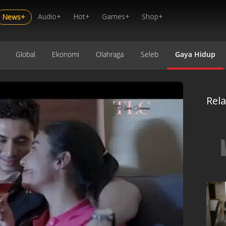
Audio+
Hot+
Games+
Shop+
News+
Global
Ekonomi
Olahraga
Seleb
Gaya Hidup
Rel