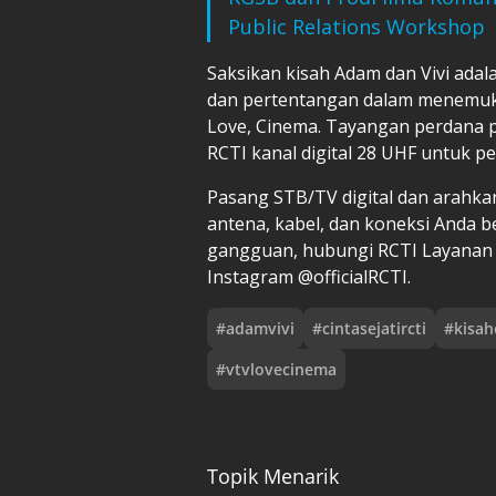
Public Relations Workshop
Saksikan kisah Adam dan Vivi ada
dan pertentangan dalam menemukan 
Love, Cinema. Tayangan perdana pa
RCTI kanal digital 28 UHF untuk p
Pasang STB/TV digital dan arahka
antena, kabel, dan koneksi Anda b
gangguan, hubungi RCTI Layanan So
Instagram @officialRCTI.
#
adamvivi
#
cintasejatircti
#
kisah
#
vtvlovecinema
Topik Menarik