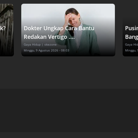
k?
Dokter Ungkap Cara Bantu
Pusi
Redakan Vertigo ....
Bangu
Gaya Hidup
| okezone
Gaya Hi
Minggu, 9 Agustus 2026 - 08:03
Minggu, 