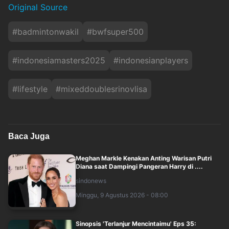
Original Source
#
badmintonwakil
#
bwfsuper500
#
indonesiamasters2025
#
indonesianplayers
#
lifestyle
#
mixeddoublesrinovlisa
Baca Juga
Meghan Markle Kenakan Anting Warisan Putri
Diana saat Dampingi Pangeran Harry di ....
sindonews
Minggu, 9 Agustus 2026 - 08:00
Sinopsis 'Terlanjur Mencintaimu' Eps 35: