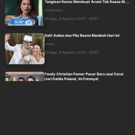
Tangisan Kenzo Membuat Arumi Tak Kuasa M....
sindonews
Minggu, 9 Agustus 2026 - 09:57
Sah! Aulion dan Pila Resmi Menikah Hari Ini
inews
Minggu, 9 Agustus 2026 - 09:53
Fandy Christian Pamer Pacar Baru usai Cerai
dari Dahlia Poland, Ini Fotonya!
inews
Minggu, 9 Agustus 2026 - 08:34
Pusing Berputar saat Menoleh dan Bangun
Tidur, Benarkah Tanda Darah Rendah?
sindonews
Minggu, 9 Agustus 2026 - 06:40