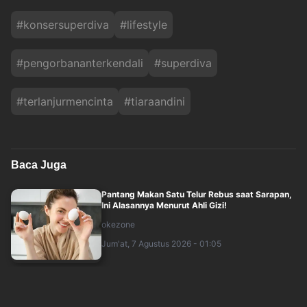
#
konsersuperdiva
#
lifestyle
#
pengorbananterkendali
#
superdiva
#
terlanjurmencinta
#
tiaraandini
Baca Juga
Pantang Makan Satu Telur Rebus saat Sarapan,
Ini Alasannya Menurut Ahli Gizi!
okezone
Jum'at, 7 Agustus 2026 - 01:05
Wamenkes Ungkap, Satu dari Delapan Orang
Mengidap Diabetes Tanpa Sadar