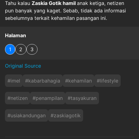
Tahu kalau
Zaskia Gotik hamil
anak ketiga, netizen
pun banyak yang kaget. Sebab, tidak ada informasi
sebelumnya terkait kehamilan pasangan ini.
Halaman
1
2
3
Original Source
#
imel
#
kabarbahagia
#
kehamilan
#
lifestyle
#
netizen
#
penampilan
#
tasyakuran
#
usiakandungan
#
zaskiagotik