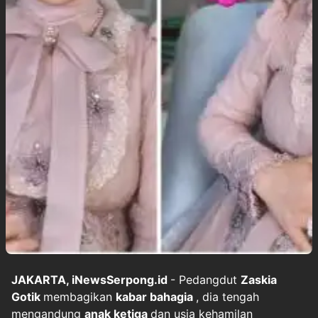
JAKARTA, iNewsSerpong.id
- Pedangdut
Zaskia
Gotik
membagikan
kabar bahagia
, dia tengah
mengandung
anak ketiga
dan usia kehamilan