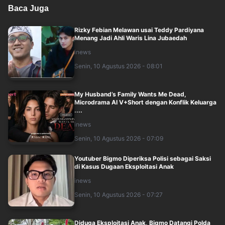
Baca Juga
Rizky Febian Melawan usai Teddy Pardiyana
Menang Jadi Ahli Waris Lina Jubaedah
inews
Senin, 10 Agustus 2026 - 08:01
My Husband’s Family Wants Me Dead,
Microdrama AI V+Short dengan Konflik Keluarga
....
inews
Senin, 10 Agustus 2026 - 07:09
Youtuber Bigmo Diperiksa Polisi sebagai Saksi
di Kasus Dugaan Eksploitasi Anak
inews
Senin, 10 Agustus 2026 - 07:27
Diduga Eksploitasi Anak, Bigmo Datangi Polda