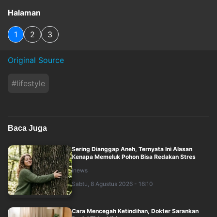
Halaman
1
2
3
Original Source
#
lifestyle
Baca Juga
Sering Dianggap Aneh, Ternyata Ini Alasan
Kenapa Memeluk Pohon Bisa Redakan Stres
inews
Sabtu, 8 Agustus 2026 - 16:10
Cara Mencegah Ketindihan, Dokter Sarankan