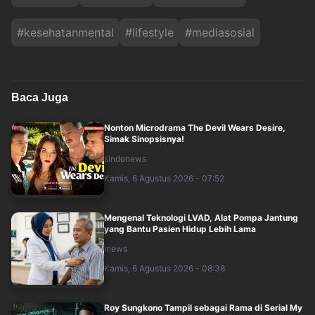
#
kesehatanmental
#
lifestyle
#
mediasosial
Baca Juga
Nonton Microdrama The Devil Wears Desire,
Simak Sinopsisnya!
sindonews
Kamis, 6 Agustus 2026 - 07:52
Mengenal Teknologi LVAD, Alat Pompa Jantung
yang Bantu Pasien Hidup Lebih Lama
inews
Kamis, 6 Agustus 2026 - 08:38
Roy Sungkono Tampil sebagai Rama di Serial My