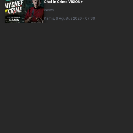
Chef in Crime VISION+
inews
Kamis, 6 Agustus 2026 - 07:39
Kuasa Hukum Sarwendah Bantah Jadi Penyebar
Isu Penyakit Ruben Onsu
sindonews
Kamis, 6 Agustus 2026 - 05:30
Lahir di Portugal, Apakah Bayi Putri Eugenie
Masuk Suksesi Takhta?
sindonews
Kamis, 6 Agustus 2026 - 06:30
Tiga Cara Seru Atasi Burnout ala Prilly
Latuconsina, Simak Yuk!
okezone
Kamis, 6 Agustus 2026 - 05:05