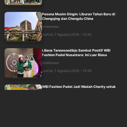
Pesona Musim Dingin: Liburan Tahun Baru di
Chongqing dan Chengdu China
sindonews
Jum'at, 7 Agustus 2026 - 12:30
Liliana Tanoesoedibjo Sambut Positif WBI
Fashion Padel Nusantara: Ini Luar Biasa
sindonews
Jum'at, 7 Agustus 2026 - 13:30
WBI Fashion Padel Jadi Wadah Charity untuk
Bantu Sesama
okezone
Jum'at, 7 Agustus 2026 - 13:09
Panggung Makin Panas! Para Juara DMD Siap