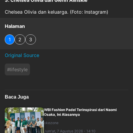
3. Chelsea Olivia dan Glenn Alinskie
Chelsea Olivia dan keluarga. (Foto: Instagram)
Halaman
1
2
3
Original Source
#
lifestyle
Baca Juga
WBI Fashion Padel Terinspirasi dari Naomi
Osaka, Ini Alasannya
okezone
Jum'at, 7 Agustus 2026 - 14:10