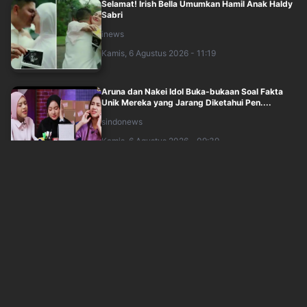
Selamat! Irish Bella Umumkan Hamil Anak Haldy
Sabri
inews
Kamis, 6 Agustus 2026 - 11:19
Aruna dan Nakei Idol Buka-bukaan Soal Fakta
Unik Mereka yang Jarang Diketahui Pen....
sindonews
Kamis, 6 Agustus 2026 - 09:39
Kuasa Hukum Ungkap Sarwendah Tetap Setia
Dampingi Saat Ruben Onsu Sakit
sindonews
Kamis, 6 Agustus 2026 - 10:40
Manfaat Membaca Surat Al Kahfi di Malam
Jumat Lengkap dengan Hadits
inews