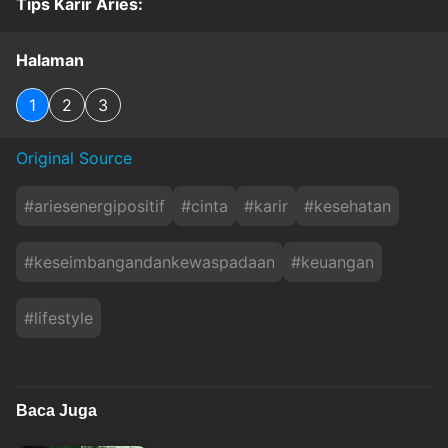
Tips Karir Aries:
Halaman
1
2
3
Original Source
#
ariesenergipositif
#
cinta
#
karir
#
kesehatan
#
keseimbangandankewaspadaan
#
keuangan
#
lifestyle
Baca Juga