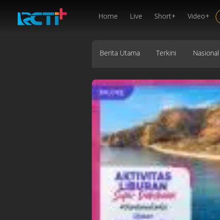
Home
Live
Short+
Video+
Berita Utama
Terkini
Nasional