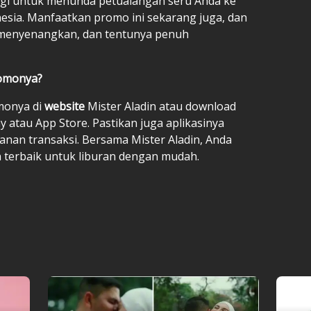
n lagi untuk menunda petualangan seru Anda ke
onesia. Manfaatkan promo ini sekarang juga, dan
, menyenangkan, dan tentunya penuh
omonya?
monya di
website
Mister Aladin atau download
ay atau App Store. Pastikan juga aplikasinya
nan transaksi. Bersama Mister Aladin, Anda
terbaik untuk liburan dengan mudah.