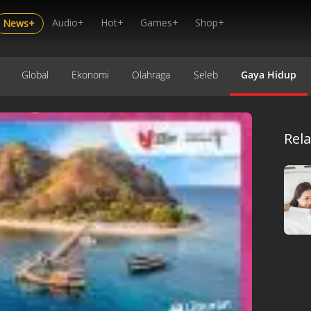
Audio+
Hot+
Games+
Shop+
News+
Global
Ekonomi
Olahraga
Seleb
Gaya Hidup
Rel