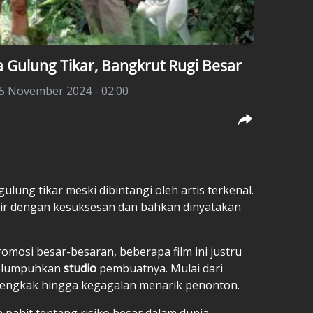
a Gulung Tikar, Bangkrut Rugi Besar
25 November 2024 - 02:00
lung tikar meski dibintangi oleh artis terkenal.
khir dengan kesuksesan dan bahkan dinyatakan
omosi besar-besaran, beberapa film ini justru
melumpuhkan
studio
pembuatnya. Mulai dari
engkak hingga kegagalan menarik penonton.
an pahit tentang risiko besar dalam dunia