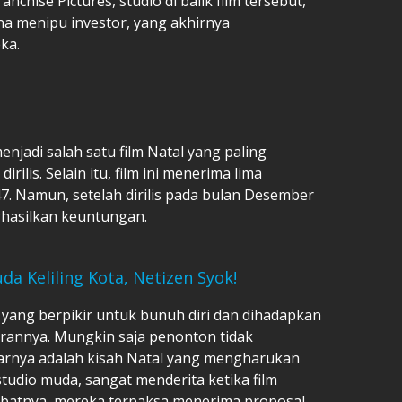
chise Pictures, studio di balik film tersebut,
 menipu investor, yang akhirnya
ka.
menjadi salah satu film Natal yang paling
rilis. Selain itu, film ini menerima lima
. Namun, setelah dirilis pada bulan Desember
nghasilkan keuntungan.
uda Keliling Kota, Netizen Syok!
 yang berpikir untuk bunuh diri dan dihadapkan
irannya. Mungkin saja penonton tidak
sarnya adalah kisah Natal yang mengharukan
 studio muda, sangat menderita ketika film
Akibatnya, mereka terpaksa menerima proposal