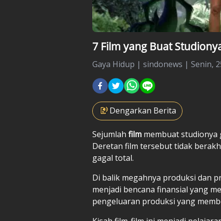
7 Film yang Buat Studiony
Gaya Hidup
|
sindonews |
Senin, 
Dengarkan Berita
Sejumlah
film
membuat studionya gu
Deretan film tersebut tidak bera
gagal total.
Di balik megahnya produksi dan pr
menjadi bencana finansial yang 
pengeluaran produksi yang memb
Kisah film-film ini menjadi pelajar