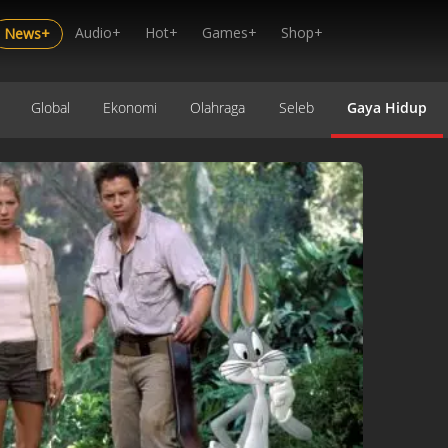
Audio+
Hot+
Games+
Shop+
News+
Global
Ekonomi
Olahraga
Seleb
Gaya Hidup