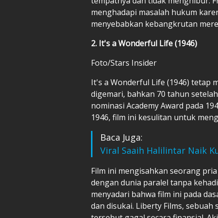
tempatnya dan tidak menghibur. Fran
menghadapi masalah hukum karena
menyebabkan kebangkrutan mere
2. It's a Wonderful Life (1946)
Foto/Stars Insider
It's a Wonderful Life (1946) tetap 
digemari, bahkan 70 tahun setelah di
nominasi Academy Award pada 1947
1946, film ini kesulitan untuk me
Baca Juga:
Viral Saaih Halilintar Naik K
Film ini mengisahkan seorang pria
dengan dunia paralel tanpa kehad
menyadari bahwa film ini pada da
dan disukai. Liberty Films, sebuah
tersebut gagal secara finansial. 