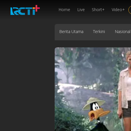
Home
Live
Short+
Video+
Berita Utama
Terkini
Nasional