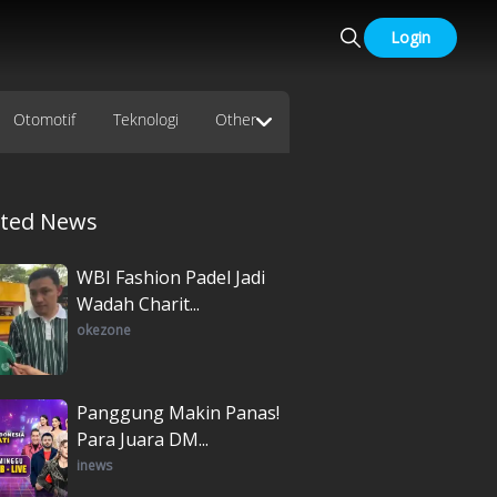
Login
Otomotif
Teknologi
Other
ated News
WBI Fashion Padel Jadi
Wadah Charit...
okezone
Panggung Makin Panas!
Para Juara DM...
inews