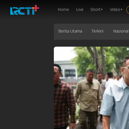
Home
Live
Short+
Video+
Berita Utama
Terkini
Nasional