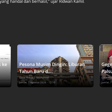
yang handal dan berhasil," ujar Ridwan Kamil.
s ke
Pesona Musim Dingin: Liburan
Gege
Tahun Baru d....
Palsu
Gaya Hidup
| idxchannel
Gaya Hi
Jum'at, 7 Agustus 2026 - 12:10
Jum'at, 