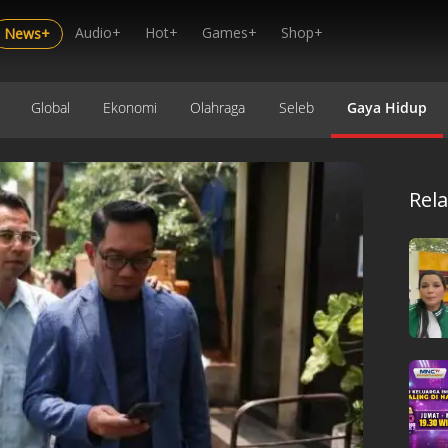
Audio+
Hot+
Games+
Shop+
News+
Global
Ekonomi
Olahraga
Seleb
Gaya Hidup
Rel