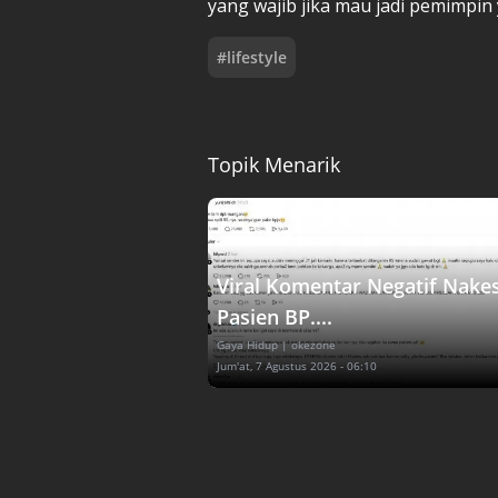
yang wajib jika mau jadi pemimpin 
#
lifestyle
Topik Menarik
Viral Komentar Negatif Nake
Pasien BP....
Gaya Hidup
| okezone
Jum'at, 7 Agustus 2026 - 06:10